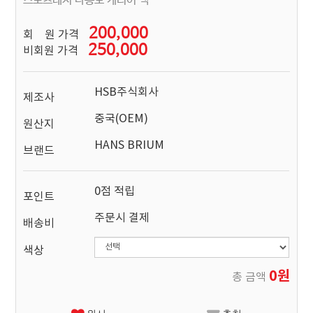
스포츠레져 다용도 케리어 백
200,000
회 원 가격
250,000
비회원 가격
HSB주식회사
제조사
중국(OEM)
원산지
HANS BRIUM
브랜드
0점 적립
포인트
주문시 결제
배송비
색상
0원
총 금액