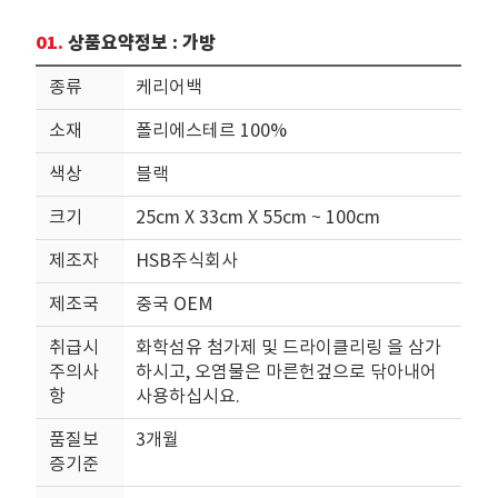
01.
상품요약정보 : 가방
종류
케리어백
소재
폴리에스테르 100%
색상
블랙
크기
25cm X 33cm X 55cm ~ 100cm
제조자
HSB주식회사
제조국
중국 OEM
취급시
화학섬유 첨가제 및 드라이클리링 을 삼가
주의사
하시고, 오염물은 마른헌겊으로 닦아내어
항
사용하십시요.
품질보
3개월
증기준