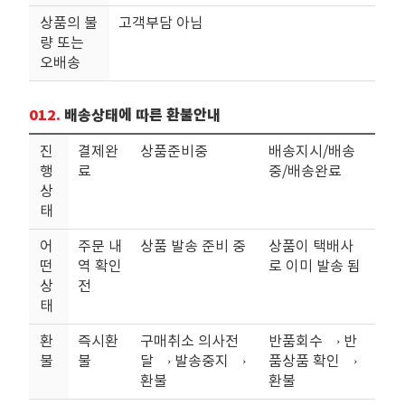
상품의 불
고객부담 아님
량 또는
오배송
012.
배송상태에 따른 환불안내
진
결제완
상품준비중
배송지시/배송
행
료
중/배송완료
상
태
어
주문 내
상품 발송 준비 중
상품이 택배사
떤
역 확인
로 이미 발송 됨
상
전
태
환
즉시환
구매취소 의사전
반품회수 → 반
불
불
달 → 발송중지 →
품상품 확인 →
환불
환불